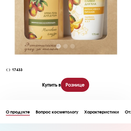
17433
Купить в
Рознице
О продукте
Вопрос косметологу
Характеристики
От