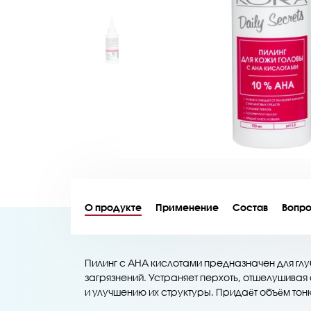
О продукте
Применение
Состав
Вопро
Пилинг с AHA кислотами предназначен для глу
загрязнений. Устраняет перхоть, отшелушива
и улучшению их структуры. Придаёт объём то