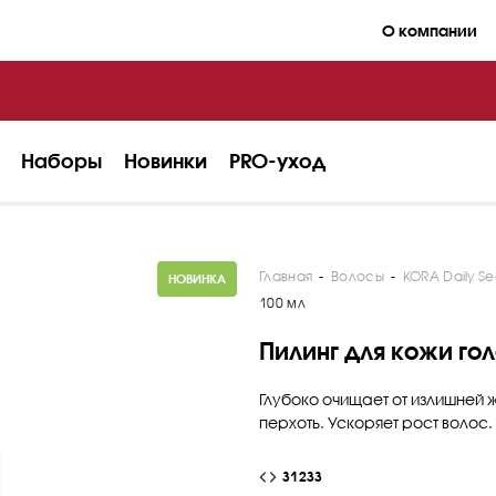
О компании
Наборы
Новинки
PRO-уход
Главная
-
Волосы
-
KORA Daily Se
НОВИНКА
100 мл
Пилинг для кожи го
Глубоко очищает от излишней 
перхоть. Ускоряет рост волос.
31233