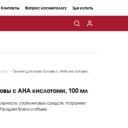
Контакты
Вопрос косметологу
Где купить
crets
-
Пилинг для кожи головы с AHA кислотами,
ловы с AHA кислотами, 100 мл
жирности, стайлинговых средств. Устраняет
 Придаёт блеск и объём.