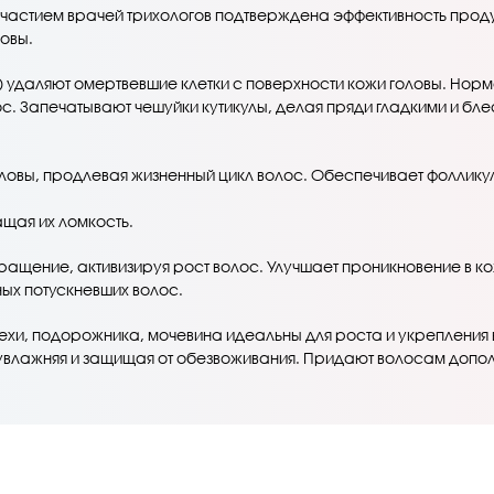
участием врачей трихологов подтверждена эффективность проду
ловы.
я) удаляют омертвевшие клетки с поверхности кожи головы. Нор
ос. Запечатывают чешуйки кутикулы, делая пряди гладкими и бл
ловы, продлевая жизненный цикл волос. Обеспечивает фоллику
ащая их ломкость.
ащение, активизируя рост волос. Улучшает проникновение в ко
ых потускневших волос.
чехи, подорожника, мочевина идеальны для роста и укреплени
 увлажняя и защищая от обезвоживания. Придают волосам допол