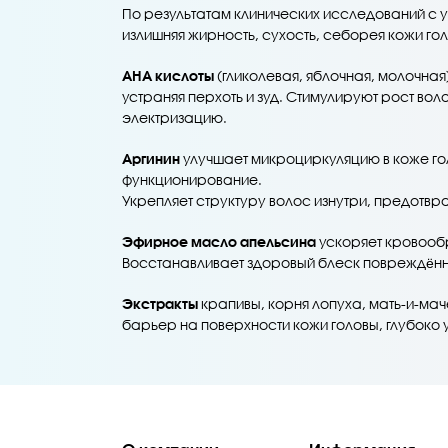
По результатам клинических исследований с 
излишняя жирность, сухость, себорея кожи го
AHA кислоты
(гликолевая, яблочная, молочна
устраняя перхоть и зуд. Стимулируют рост вол
электризацию.
Аргинин
улучшает микроциркуляцию в коже го
функционирование.
Укрепляет структуру волос изнутри, предотвр
Эфирное масло апельсина
ускоряет кровообр
Восстанавливает здоровый блеск повреждённ
Экстракты
крапивы, корня лопуха, мать-и-ма
барьер на поверхности кожи головы, глубоко