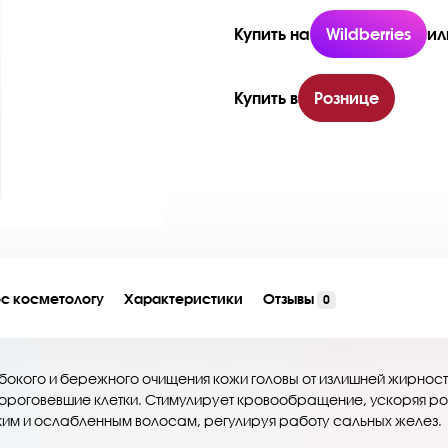
Купить на
Wildberries
ил
Купить в
Рознице
с косметологу
Характеристики
Отзывы
0
бокого и бережного очищения кожи головы от излишней жирности
я ороговевшие клетки. Стимулирует кровообращение, ускоряя р
нким и ослабленным волосам, регулируя работу сальных желез.