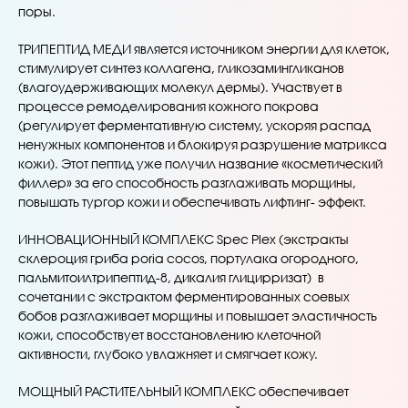
поры.
ТРИПЕПТИД МЕДИ является источником энергии для клеток,
стимулирует синтез коллагена, гликозамингликанов
(влагоудерживающих молекул дермы). Участвует в
процессе ремоделирования кожного покрова
(регулирует ферментативную систему, ускоряя распад
ненужных компонентов и блокируя разрушение матрикса
кожи). Этот пептид уже получил название «косметический
филлер» за его способность разглаживать морщины,
повышать тургор кожи и обеспечивать лифтинг- эффект.
ИННОВАЦИОННЫЙ КОМПЛЕКС Spec Plex (экстракты
склероция гриба poria cocos, портулака огородного,
пальмитоилтрипептид-8, дикалия глицирризат) в
сочетании с экстрактом ферментированных соевых
бобов разглаживает морщины и повышает эластичность
кожи, способствует восстановлению клеточной
активности, глубоко увлажняет и смягчает кожу.
МОЩНЫЙ РАСТИТЕЛЬНЫЙ КОМПЛЕКС обеспечивает