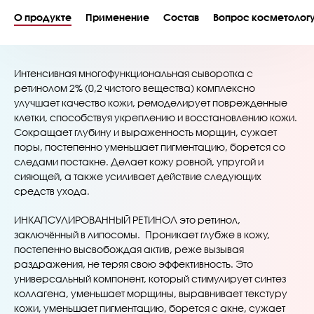
О продукте
Применение
Состав
Вопрос косметолог
Интенсивная многофункциональная сыворотка с
ретинолом 2% (0,2 чистого вещества) комплексно
улучшает качество кожи, ремоделирует поврежденные
клетки, способствуя укреплению и восстановлению кожи.
Сокращает глубину и выраженность морщин, сужает
поры, постепенно уменьшает пигментацию, борется со
следами постакне. Делает кожу ровной, упругой и
сияющей, а также усиливает действие следующих
средств ухода.
ИНКАПСУЛИРОВАННЫЙ РЕТИНОЛ это ретинол,
заключённый в липосомы. Проникает глубже в кожу,
постепенно высвобождая актив, реже вызывая
раздражения, не теряя свою эффективность. Это
универсальный компонент, который стимулирует синтез
коллагена, уменьшает морщины, выравнивает текстуру
кожи, уменьшает пигментацию, борется с акне, сужает