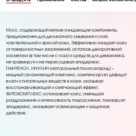
Мусс, содержащий мягкие очищающие компоненты,
предназначен для деликатного умывания сухой,
чувствительной и зрелой кожи. Эффективно очищает кожу
от поверхностных загрязнений, остатков декоративной
косметики (в том числе с глаз) и средств для демакияжа,
не травмируя и не пересушивая эпидермис.
ПАНТЕНОЛ, ИНУЛИН (натуральный полисахарид) –
мощный увлажняющий комплекс, компенсирует дефицит
влаги и питательных веществ в коже, оказывая
восстанавливающий и смягчающий эффект.
ФИТОКОМПЛЕКС успокаивает кожу, уменьшая
раздражение и интенсивность покраснения, тонизирует
эпидермис, оказывает освежающее и защитное
действие.