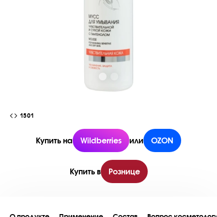
1501
Купить на
Wildberries
или
OZON
Купить в
Рознице
О продукте
Применение
Состав
Вопрос косметолог