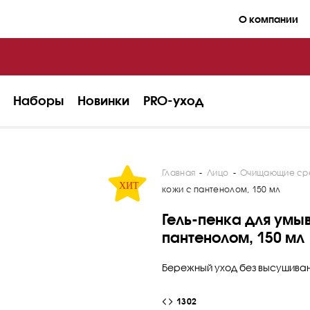
О компании
Наборы
Новинки
PRO-уход
Главная
-
Лицо
-
Очищающие ср
кожи с пантенолом, 150 мл
Гель-пенка для умыв
пантенолом, 150 мл
Бережный уход без высушиван
1302