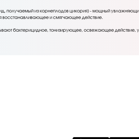
, получаемый из корнеплодов цикория) - мощный увлажняющий
вая восстанавливающее и смягчающее действие.
ают бактерицидное, тонизирующее, освежающее действие, ус