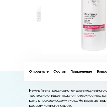
О продукте
Состав
​Применение
Вопро
Нежный гель предназначен для ежедневного 
тщательно очищает кожу от поверхностных загр
кожу к последующему уходу. Не вызывает пер
красоту кожного покрова.