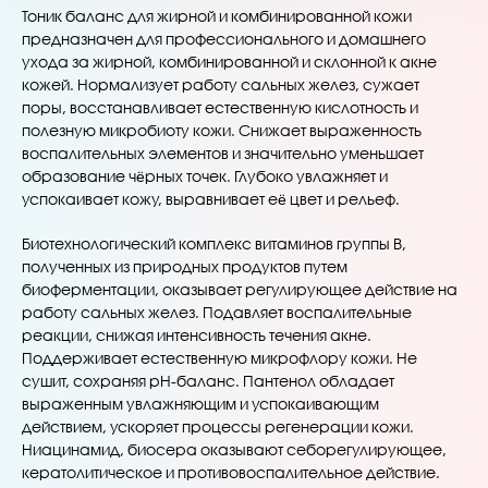
Тоник баланс для жирной и комбинированной кожи
предназначен для профессионального и домашнего
ухода за жирной, комбинированной и склонной к акне
кожей. Нормализует работу сальных желез, сужает
поры, восстанавливает естественную кислотность и
полезную микробиоту кожи. Снижает выраженность
воспалительных элементов и значительно уменьшает
образование чёрных точек. Глубоко увлажняет и
успокаивает кожу, выравнивает её цвет и рельеф.
Биотехнологический комплекс витаминов группы В,
полученных из природных продуктов путем
биоферментации, оказывает регулирующее действие на
работу сальных желез. Подавляет воспалительные
реакции, снижая интенсивность течения акне.
Поддерживает естественную микрофлору кожи. Не
сушит, сохраняя pH-баланс. Пантенол обладает
выраженным увлажняющим и успокаивающим
действием, ускоряет процессы регенерации кожи.
Ниацинамид, биосера оказывают себорегулирующее,
кератолитическое и противовоспалительное действие.