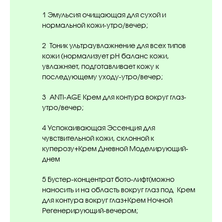
1 Эмульсия очищающая для сухой и
нормальной кожи-утро/вечер;
2 Тоник ультраувлажнение для всех типов
кожи (нормализует pH баланс кожи,
увлажняет, подготавливает кожу к
последующему уходу-утро/вечер;
3 ANTI-AGE Крем для контура вокруг глаз-
утро/вечер;
4 Успокаивающая Эссенция для
чувствительной кожи, склонной к
куперозу+Крем Дневной Моделирующий-
днем
5 Бустер-концентрат бото-лифт(можно
наносить и на область вокруг глаз под Крем
для контура вокруг глаз+Крем Ночной
Регенерирующий-вечером;