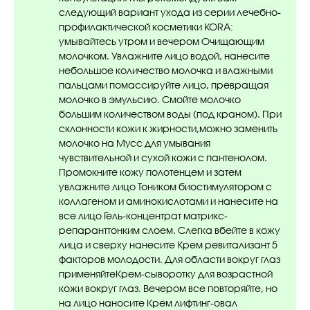
следующий вариант ухода из серии лечебно-
профилактической косметики KORA:
умывайтесь утром и вечером Очищающим
молочком. Увлажните лицо водой, нанесите
небольшое количество молочка и влажными
пальцами помассируйте лицо, превращая
молочко в эмульсию. Смойте молочко
большим количеством воды (под краном). При
склонности кожи к жирности,можно заменить
молочко на Мусс для умывания
чувствительной и сухой кожи с пантенолом.
Промокните кожу полотенцем и затем
увлажните лицо Тоником биостимулятором с
коллагеном и аминокислотами и нанесите на
все лицо Гель-концентрат матрикс-
репаранттонким слоем. Слегка вбейте в кожу
лица и сверху нанесите Крем ревитализант 5
факторов молодости. Для области вокруг глаз
применяйтеКрем-сыворотку для возрастной
кожи вокруг глаз. Вечером все повторяйте, но
на лицо наносите Крем лифтинг-овал